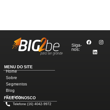
Siga-
nos:
MENU DO SITE
Home
Sobre
Segmentos
Blog
Contato
FALE CONOSCO
Telefone (16) 4042-9972