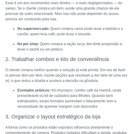
Esse é um dos movimentos mais diretos — e mais negligenciados — do
varejo. Se o cliente compra um item, existe uma grande chance de ele
precisar de outro relacionado. Mas isso não pode depender do acaso;
precisa ser conduzido pela loja.
No supermercado:
Quem compra carne pode levar a bebida e o
carvão; quem leva café, pode levar o biscoito.
No pet shop:
Quem compra a ração seca, tem forte propensão a
levar o sachê ou um petisco.
2. Trabalhar combos e kits de conveniência
O cliente compra melhor quando a solução já está pronta. Em vez de fazê-
lo pensar item por item, monte opções que resolvam a dor dele de uma vez
só, o que reduz a dúvida e acelera a decisão na gôndola.
Exemplos práticos:
Kit churrasco, combo café da manhã, cesta
presenteável ou kit de cuidados para filhotes. Quando bem
estruturados, esses formatos aumentam o faturamento sem a
necessidade de queimar margem com descontos.
3. Organizar o layout estratégico da loja
A forma como os produtos estão expostos influencia diretamente o
comportamento de compra. Produtos isolados dificultam a venda; produtos