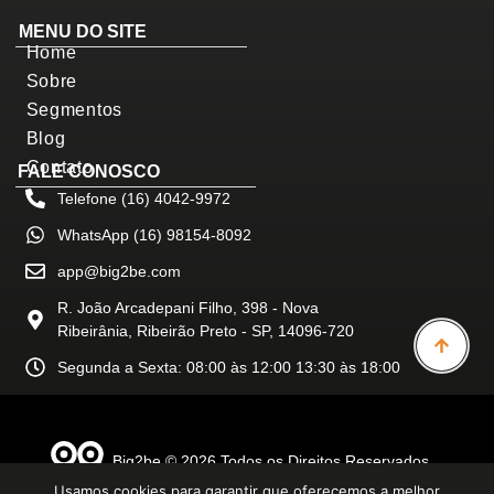
MENU DO SITE
Home
Sobre
Segmentos
Blog
Contato
FALE CONOSCO
Telefone (16) 4042-9972
WhatsApp (16) 98154-8092
app@big2be.com
R. João Arcadepani Filho, 398 - Nova
Ribeirânia, Ribeirão Preto - SP, 14096-720
Segunda a Sexta: 08:00 às 12:00 13:30 às 18:00
Big2be © 2026 Todos os Direitos Reservados.
Desenvolvido por Happy Web
Usamos cookies para garantir que oferecemos a melhor