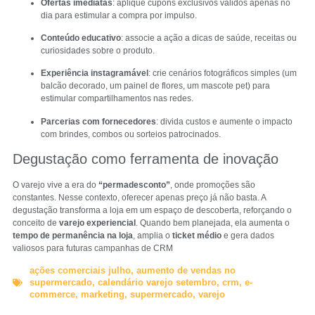
Ofertas imediatas
: aplique cupons exclusivos válidos apenas no
dia para estimular a compra por impulso.
Conteúdo educativo
: associe a ação a dicas de saúde, receitas ou
curiosidades sobre o produto.
Experiência instagramável
: crie cenários fotográficos simples (um
balcão decorado, um painel de flores, um mascote pet) para
estimular compartilhamentos nas redes.
Parcerias com fornecedores
: divida custos e aumente o impacto
com brindes, combos ou sorteios patrocinados.
Degustação como ferramenta de inovação
O varejo vive a era do
“permadesconto”
, onde promoções são
constantes. Nesse contexto, oferecer apenas preço já não basta. A
degustação transforma a loja em um espaço de descoberta, reforçando o
conceito de
varejo experiencial
. Quando bem planejada, ela aumenta o
tempo de permanência na loja
, amplia o
ticket médio
e gera dados
valiosos para futuras campanhas de CRM
ações comerciais julho
,
aumento de vendas no
supermercado
,
calendário varejo setembro
,
crm
,
e-
commerce
,
marketing
,
supermercado
,
varejo